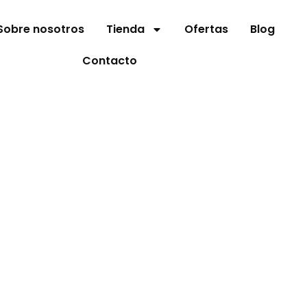
Sobre nosotros
Tienda
Ofertas
Blog
Contacto
PERA
Inicio
Envases
/
/ PERA